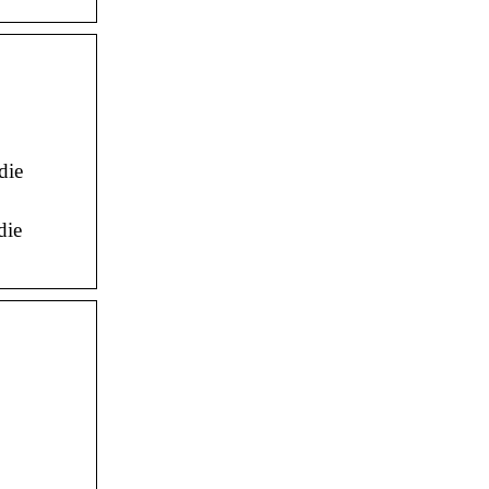
die
die