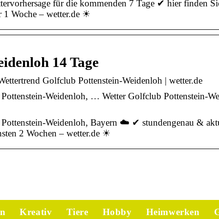
tervorhersage für die kommenden 7 Tage ✔ hier finden Sie
ür 1 Woche – wetter.de ☀
eidenloh 14 Tage
ettertrend Golfclub Pottenstein-Weidenloh | wetter.de
b Pottenstein-Weidenloh, … Wetter Golfclub Pottenstein-W
b Pottenstein-Weidenloh, Bayern ☁️ ✔ stundengenau & akt
chsten 2 Wochen – wetter.de ☀
en
Kreativ
Tiere
Hobby
Heimwerken
G