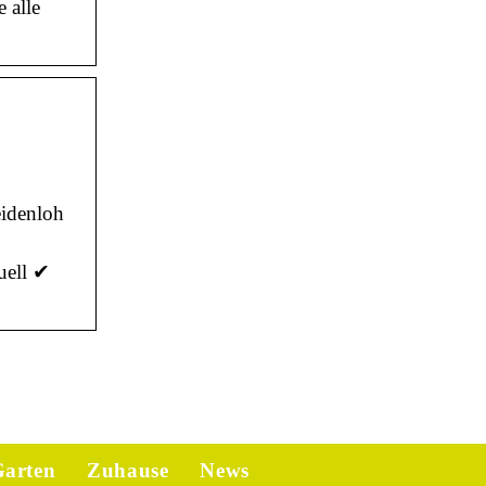
 alle
eidenloh
uell ✔
arten
Zuhause
News