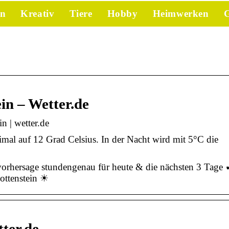
en
Kreativ
Tiere
Hobby
Heimwerken
G
in – Wetter.de
n | wetter.de
imal auf 12 Grad Celsius. In der Nacht wird mit 5°C die
rvorhersage stundengenau für heute & die nächsten 3 Tage
ottenstein ☀
tter.de