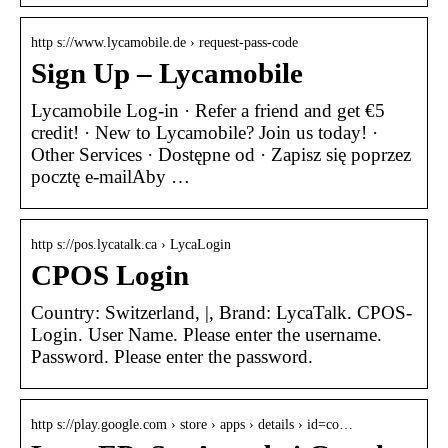
http s://www.lycamobile.de › request-pass-code
Sign Up – Lycamobile
Lycamobile Log-in · Refer a friend and get €5
credit! · New to Lycamobile? Join us today! ·
Other Services · Dostępne od · Zapisz się poprzez
pocztę e-mailAby …
http s://pos.lycatalk.ca › LycaLogin
CPOS Login
Country: Switzerland, |, Brand: LycaTalk. CPOS-
Login. User Name. Please enter the username.
Password. Please enter the password.
http s://play.google.com › store › apps › details › id=co…