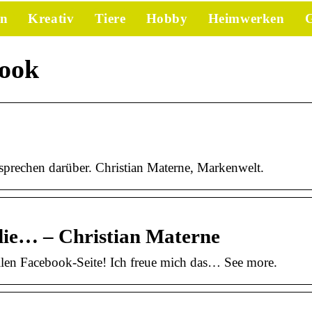
en
Kreativ
Tiere
Hobby
Heimwerken
G
book
 sprechen darüber. Christian Materne, Markenwelt.
 die… – Christian Materne
llen Facebook-Seite! Ich freue mich das… See more.