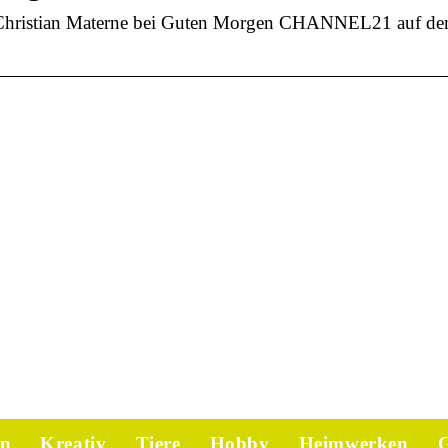
 Christian Materne bei Guten Morgen CHANNEL21 auf de
en
Kreativ
Tiere
Hobby
Heimwerken
G