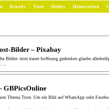
en
Kreativ
Tiere
Hobby
Heimwerken
G
ost-Bilder – Pixabay
 Bilder: trost trauer hoffnung gedenken glaube allerheil
ck …
 – GBPicsOnline
Fs zum Thema Trost. Um ein Bild auf WhatsApp oder Faceb